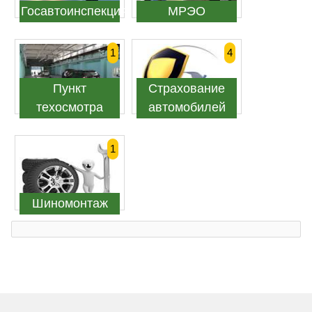
Госавтоинспекция
МРЭО
1
4
Пункт
Страхование
техосмотра
автомобилей
1
Шиномонтаж