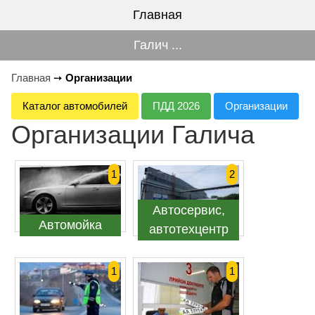
Главная
Галич ...
Главная
➙
Организации
Каталог автомобилей
ПДД 2026
Организации
Организации Галича
1
2
Автосервис,
Автомойка
автотехцентр
1
1